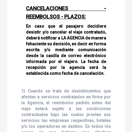
CANCELACIONES -
REEMBOLSOS - PLAZOS:
En caso que el pasajero decidiere
desistir y/o cancelar el viaje contratado,
deberá notificar a LA AGENCIA de manera
fehaciente su decisión, es decir en forma
escrita y/o mediante comunicación
desde la casilla de correo electrónico
informada por el viajero. La fecha de
recepción por la agencia será la
establecida como fecha de cancelación.
1) Cuando se trate de desistimientos que
afecten a servicios contratados en firme por
la Agencia, el reembolso pedido antes del
viaje estará sujeto a las condiciones
contractuales bajo las cuales presten sus
servicios las empresas respectivas, hoteles
y/o los operadores en destino. En todos los